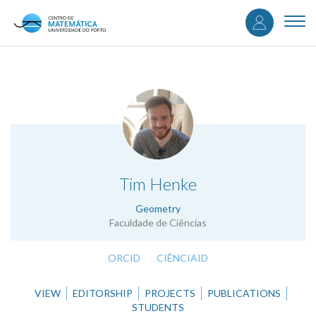
User
Skip
to
Togg
accou
main
navi
content
menu
.
Tim Henke
Geometry
Faculdade de Ciências
ORCID
CIÊNCIAID
VIEW
EDITORSHIP
PROJECTS
PUBLICATIONS
STUDENTS