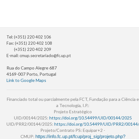
Tel: (+351) 220 402 106
Fax: (+351) 220 402 108
(+351) 220 402 209
E-mail:
cmup.secretariado@fc.up.pt
Rua do Campo Alegre 687
4169-007 Porto, Portugal
Link to Google Maps
Financiado total ou parcialmente pela FCT, Fundação para a Ciência e
a Tecnologia, I.P.:
Projeto Estratégico
UID/00144/2025:
https://doi.org/10.54499/UID/00144/2025
UID/PRR2/00144/2025:
https://doi.org/10.54499/UID/PRR2/00144
Projeto/Contrato PS: Equipar+2 -
CMUP:
https://info.fc.up.pt/fcup/proj_sig/projeto.php?