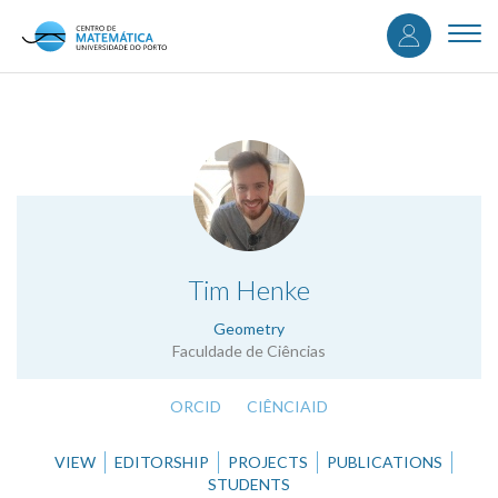
User
Skip
to
Togg
accou
main
navi
content
menu
.
Tim Henke
Geometry
Faculdade de Ciências
ORCID
CIÊNCIAID
VIEW
EDITORSHIP
PROJECTS
PUBLICATIONS
STUDENTS