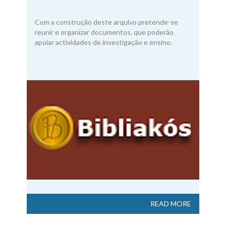
Com a construção deste arquivo pretende-se
reunir e organizar documentos, que poderão
apoiar actividades de investigação e ensino.
READ MORE