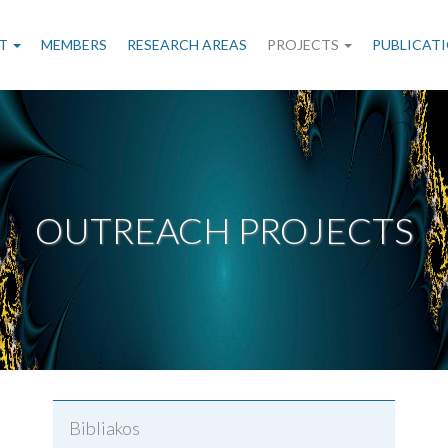
n
T
MEMBERS
RESEARCH AREAS
PROJECTS
PUBLICAT
gation
OUTREACH PROJECTS
Bibliakos