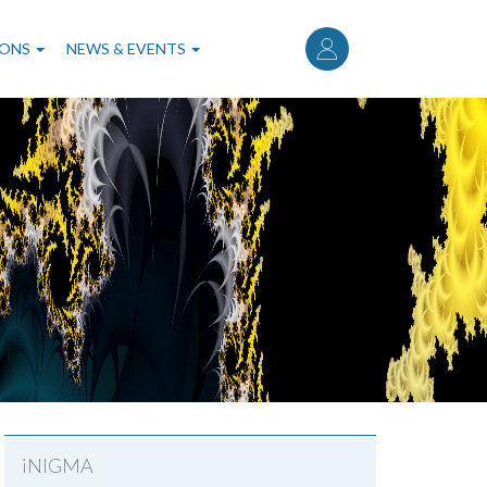
User
account
IONS
NEWS & EVENTS
menu
iNIGMA