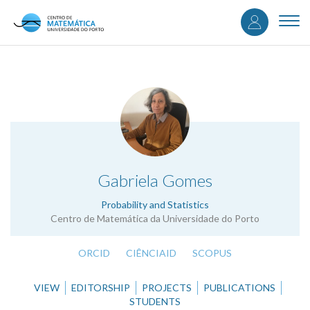
User
Skip
to
Togg
accou
main
navi
content
menu
.
Gabriela Gomes
Probability and Statistics
Centro de Matemática da Universidade do Porto
ORCID
CIÊNCIAID
SCOPUS
VIEW
EDITORSHIP
PROJECTS
PUBLICATIONS
STUDENTS