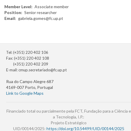
Member Level
Associate member
Position
Senior researcher
Email
gabriela.gomes@fc.up.pt
Tel: (+351) 220 402 106
Fax: (+351) 220 402 108
(+351) 220 402 209
E-mail:
cmup.secretariado@fc.up.pt
Rua do Campo Alegre 687
4169-007 Porto, Portugal
Link to Google Maps
Financiado total ou parcialmente pela FCT, Fundação para a Ciência e
a Tecnologia, I.P.:
Projeto Estratégico
UID/00144/2025:
https://doi.org/10.54499/UID/00144/2025