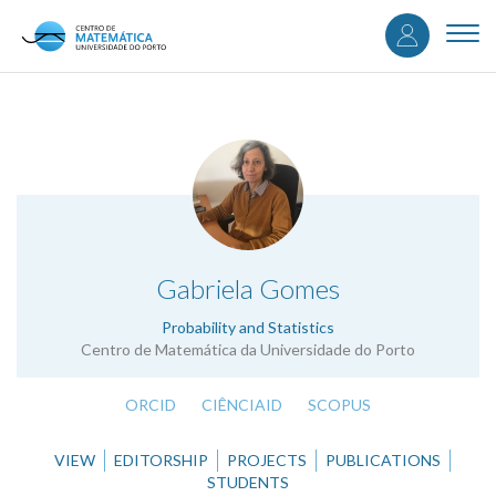
User
Skip
to
Togg
accou
main
navi
content
menu
.
Gabriela Gomes
Probability and Statistics
Centro de Matemática da Universidade do Porto
ORCID
CIÊNCIAID
SCOPUS
VIEW
EDITORSHIP
PROJECTS
PUBLICATIONS
STUDENTS