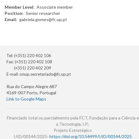
Member Level
Associate member
Position
Senior researcher
Email
gabriela.gomes@fc.up.pt
Tel: (+351) 220 402 106
Fax: (+351) 220 402 108
(+351) 220 402 209
E-mail:
cmup.secretariado@fc.up.pt
Rua do Campo Alegre 687
4169-007 Porto, Portugal
Link to Google Maps
Financiado total ou parcialmente pela FCT, Fundação para a Ciência e
a Tecnologia, I.P.:
Projeto Estratégico
UID/00144/2025:
https://doi.org/10.54499/UID/00144/2025