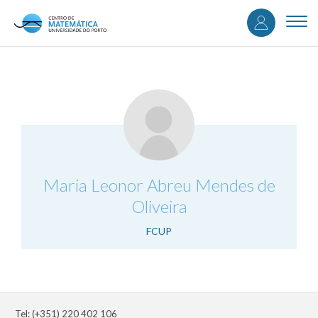
User
Skip
to
Togg
accou
main
navi
content
menu
.
Maria Leonor Abreu Mendes de
Oliveira
FCUP
Tel: (+351) 220 402 106