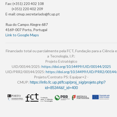
Fax: (+351) 220 402 108
(+351) 220 402 209
E-mail:
cmup.secretariado@fc.up.pt
Rua do Campo Alegre 687
4169-007 Porto, Portugal
Link to Google Maps
Financiado total ou parcialmente pela FCT, Fundação para a Ciência e
a Tecnologia, I.P.:
Projeto Estratégico
UID/00144/2025:
https://doi.org/10.54499/UID/00144/2025
UID/PRR2/00144/2025:
https://doi.org/10.54499/UID/PRR2/00144
Projeto/Contrato PS: Equipar+2 -
CMUP:
https://info.fc.up.pt/fcup/proj_sig/projeto.php?
id=85344&f_id=400