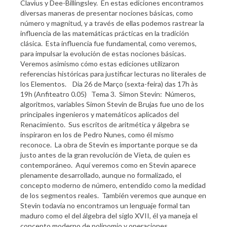
Clavius y Dee-Billingsley. En estas ediciones encontramos
diversas maneras de presentar nociones básicas, como
número y magnitud, y a través de ellas podemos rastrear la
influencia de las matemáticas prácticas en la tradición
clásica. Esta influencia fue fundamental, como veremos,
para impulsar la evolución de estas nociones básicas.
Veremos asimismo cómo estas ediciones utilizaron
referencias históricas para justificar lecturas no literales de
los Elementos. Dia 26 de Março (sexta-feira) das 17h às
19h (Anfiteatro 0.05) Tema 3. Simon Stevin: Números,
algoritmos, variables Simon Stevin de Brujas fue uno de los
principales ingenieros y matemáticos aplicados del
Renacimiento. Sus escritos de aritmética y álgebra se
inspiraron en los de Pedro Nunes, como él mismo
reconoce. La obra de Stevin es importante porque se da
justo antes de la gran revolución de Vieta, de quien es
contemporáneo. Aquí veremos como en Stevin aparece
plenamente desarrollado, aunque no formalizado, el
concepto moderno de número, entendido como la medidad
de los segmentos reales. También veremos que aunque en
Stevin todavía no encontramos un lenguaje formal tan
maduro como el del álgebra del siglo XVII, él ya maneja el
concepto moderno de polinomio y operaciones