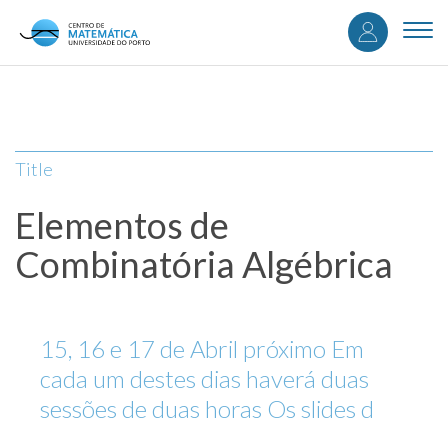
User
Skip
to
Togg
accou
main
navi
content
menu
Title
Elementos de
Combinatória Algébrica
15, 16 e 17 de Abril próximo Em
cada um destes dias haverá duas
sessões de duas horas Os slides d