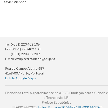
Xavier Viennot
Tel: (+351) 220 402 106
Fax: (+351) 220 402 108
(+351) 220 402 209
E-mail:
cmup.secretariado@fc.up.pt
Rua do Campo Alegre 687
4169-007 Porto, Portugal
Link to Google Maps
Financiado total ou parcialmente pela FCT, Fundação para a Ciência e
a Tecnologia, I.P.:
Projeto Estratégico
UID/00144/2025:
https://doi.org/10.54499/UID/00144/2025