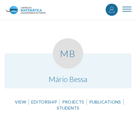
User
Skip
to
Togg
accou
main
navi
content
menu
MB
.
Mário Bessa
VIEW
EDITORSHIP
PROJECTS
PUBLICATIONS
STUDENTS