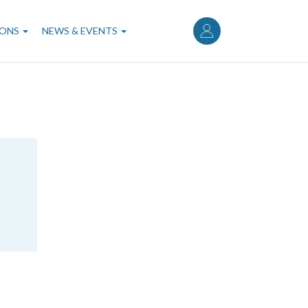
User
account
IONS
NEWS & EVENTS
menu