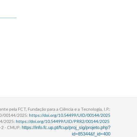
ente pela FCT, Fundação para a Ciência e a Tecnologia, I.P.:
ID/00144/2025:
https://doi.org/10.54499/UID/00144/2025
4/2025:
https://doi.org/10.54499/UID/PRR2/00144/2025
r+2 - CMUP:
https://info.fc.up.pt/fcup/proj_sig/projeto.php?
id=85344&f_id=400