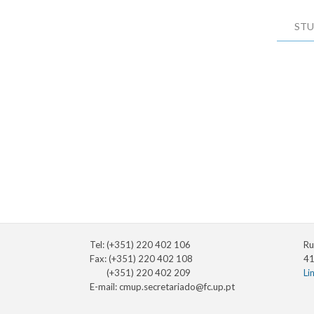
STU
Tel: (+351) 220 402 106
Ru
Fax: (+351) 220 402 108
41
(+351) 220 402 209
Li
E-mail:
cmup.secretariado@fc.up.pt