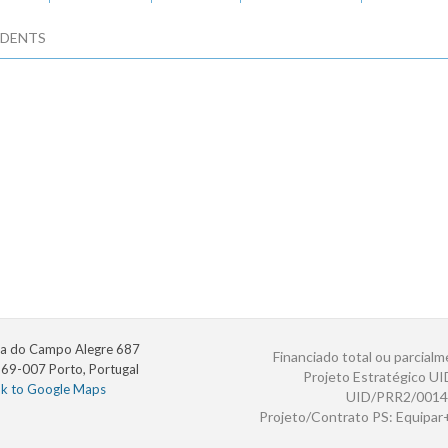
DENTS
a do Campo Alegre 687
Financiado total ou parcialm
69-007 Porto, Portugal
Projeto Estratégico U
nk to Google Maps
UID/PRR2/0014
Projeto/Contrato PS: Equipa