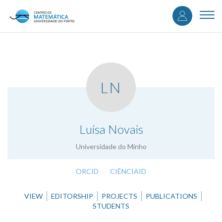
User
Skip
to
Togg
accou
main
navi
content
menu
LN
.
Luísa Novais
Universidade do Minho
ORCID
CIÊNCIAID
VIEW
EDITORSHIP
PROJECTS
PUBLICATIONS
STUDENTS