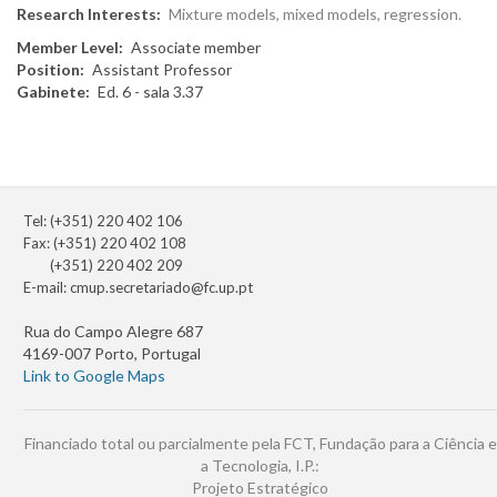
Research Interests
Mixture models, mixed models, regression.
Member Level
Associate member
Position
Assistant Professor
Gabinete
Ed. 6 - sala 3.37
Tel: (+351) 220 402 106
Fax: (+351) 220 402 108
(+351) 220 402 209
E-mail:
cmup.secretariado@fc.up.pt
Rua do Campo Alegre 687
4169-007 Porto, Portugal
Link to Google Maps
Financiado total ou parcialmente pela FCT, Fundação para a Ciência e
a Tecnologia, I.P.:
Projeto Estratégico