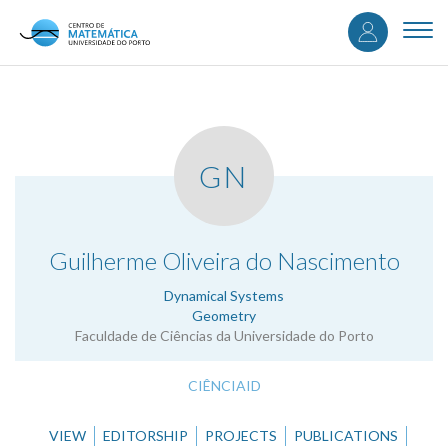
User
Skip
to
Togg
accou
main
navi
content
menu
GN
.
Guilherme Oliveira do Nascimento
Dynamical Systems
Geometry
Faculdade de Ciências da Universidade do Porto
CIÊNCIAID
VIEW
EDITORSHIP
PROJECTS
PUBLICATIONS