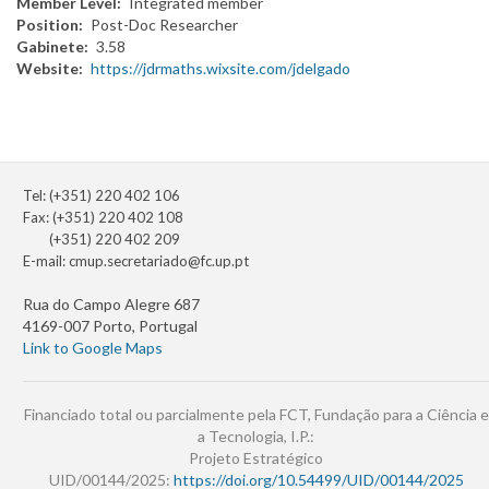
Member Level
Integrated member
Position
Post-Doc Researcher
Gabinete
3.58
Website
https://jdrmaths.wixsite.com/jdelgado
Tel: (+351) 220 402 106
Fax: (+351) 220 402 108
(+351) 220 402 209
E-mail:
cmup.secretariado@fc.up.pt
Rua do Campo Alegre 687
4169-007 Porto, Portugal
Link to Google Maps
Financiado total ou parcialmente pela FCT, Fundação para a Ciência e
a Tecnologia, I.P.:
Projeto Estratégico
UID/00144/2025:
https://doi.org/10.54499/UID/00144/2025