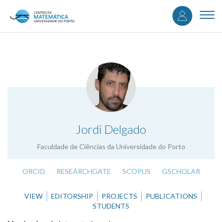
User
Skip
to
Togg
accou
main
navi
content
menu
.
Jordi Delgado
Faculdade de Ciências da Universidade do Porto
ORCID
RESEARCHGATE
SCOPUS
GSCHOLAR
VIEW
EDITORSHIP
PROJECTS
PUBLICATIONS
STUDENTS