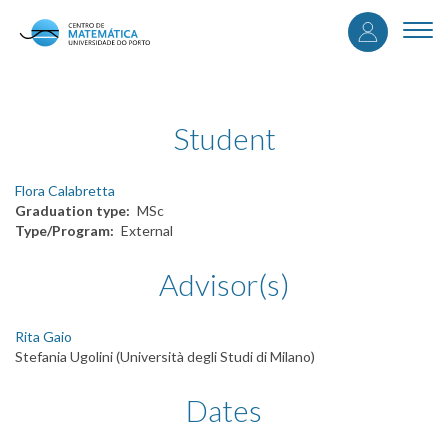
User
Skip
to
Togg
accou
main
navi
content
menu
Student
Flora Calabretta
Graduation type
MSc
Type/Program
External
Advisor(s)
Rita Gaio
Stefania Ugolini (Università degli Studi di Milano)
Dates