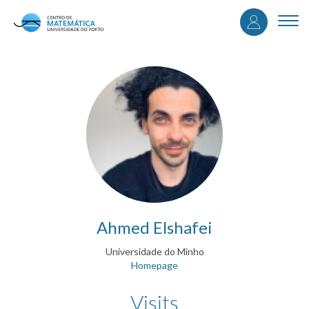
User
Skip
to
Togg
accou
main
navi
content
menu
Ahmed Elshafei
Universidade do Minho
Homepage
Visits