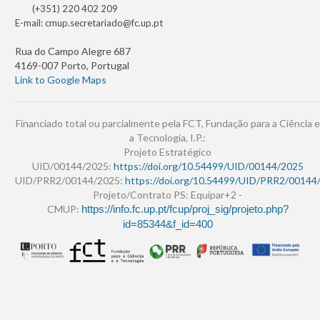
(+351) 220 402 209
E-mail:
cmup.secretariado@fc.up.pt
Rua do Campo Alegre 687
4169-007 Porto, Portugal
Link to Google Maps
Financiado total ou parcialmente pela FCT, Fundação para a Ciência e
a Tecnologia, I.P.:
Projeto Estratégico
UID/00144/2025:
https://doi.org/10.54499/UID/00144/2025
UID/PRR2/00144/2025:
https://doi.org/10.54499/UID/PRR2/00144
Projeto/Contrato PS: Equipar+2 -
CMUP:
https://info.fc.up.pt/fcup/proj_sig/projeto.php?
id=85344&f_id=400