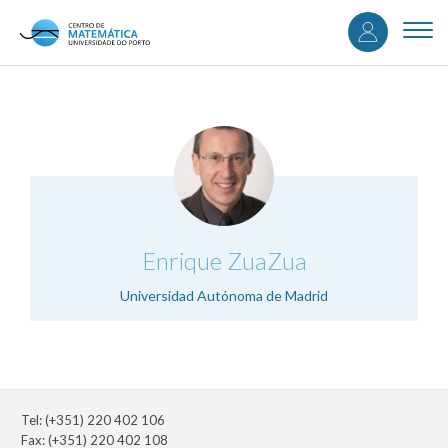
User
Skip
to
Togg
accou
main
navi
content
menu
.
Enrique ZuaZua
Universidad Autónoma de Madrid
Tel: (+351) 220 402 106
Fax: (+351) 220 402 108