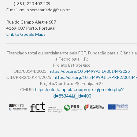
(+351) 220 402 209
E-mail:
cmup.secretariado@fc.up.pt
Rua do Campo Alegre 687
4169-007 Porto, Portugal
Link to Google Maps
Financiado total ou parcialmente pela FCT, Fundação para a Ciência e
a Tecnologia, I.P.:
Projeto Estratégico
UID/00144/2025:
https://doi.org/10.54499/UID/00144/2025
UID/PRR2/00144/2025:
https://doi.org/10.54499/UID/PRR2/00144
Projeto/Contrato PS: Equipar+2 -
CMUP:
https://info.fc.up.pt/fcup/proj_sig/projeto.php?
id=85344&f_id=400