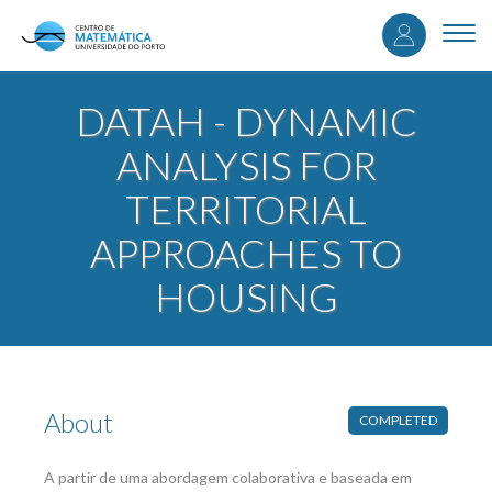
User
Skip
to
Togg
accou
main
navi
content
menu
DATAH - DYNAMIC
ANALYSIS FOR
TERRITORIAL
APPROACHES TO
HOUSING
About
COMPLETED
A partir de uma abordagem colaborativa e baseada em